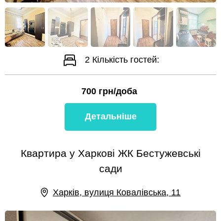
2
Кількість гостей:
700
грн/доба
Детальніше
Квартира у Харкові ЖК Бестужевські
сади
Харків, вулиця Ковалівська, 11