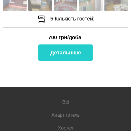
5
Кількість гостей:
700
грн/доба
Детальніше
Всі
Апарт готель
Хостел