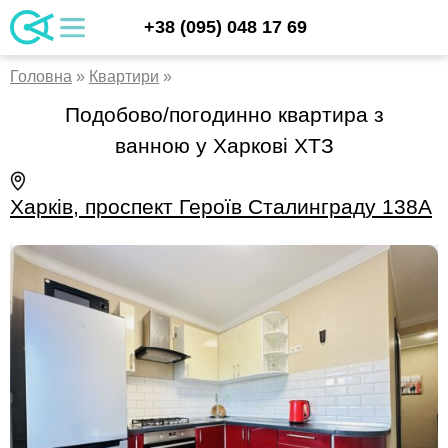
Skip
UA
+38 (095) 048 17 69
apartments
to
RU
content
EN
Головна
»
Квартири
»
Подобово/погодинно квартира з
ванною у Харкові ХТЗ
Харків, проспект Героїв Сталинграду 138А