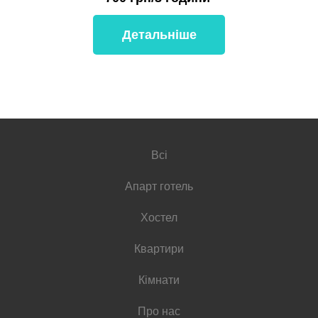
Детальніше
Всі
Апарт готель
Хостел
Квартири
Кімнати
Про нас