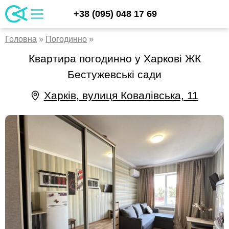
Skip
UA
+38 (095) 048 17 69
apartments
to
RU
content
EN
Головна
»
Погодинно
»
Квартира погодинно у Харкові ЖК
Бестужевські сади
Харків, вулиця Ковалівська, 11