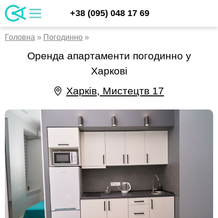
Skip
UA
+38 (095) 048 17 69
apartments
to
RU
content
EN
Головна
»
Погодинно
»
Оренда апартаменти погодинно у
Харкові
Харків, Мистецтв 17