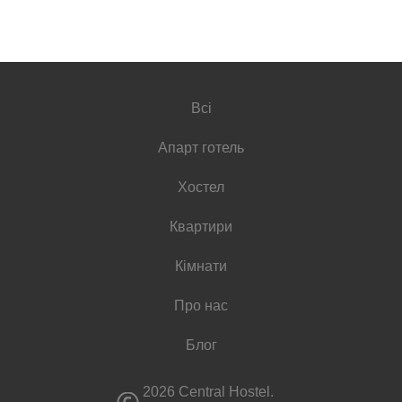
Всі
Апарт готель
Хостел
Квартири
Кімнати
Про нас
Блог
2026 Central Hostel.