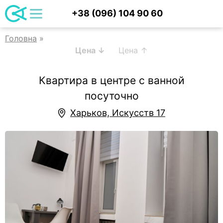
Skip
UA
+38 (096) 104 90 60
apartments.kharkiv.ua/ru
Аренда квартир и хостела в Харькове
to
RU
content
EN
Головна
»
Цена ↓
Цена ↑
Квартира в центре с ванной
посуточно
Харьков, Искусств 17