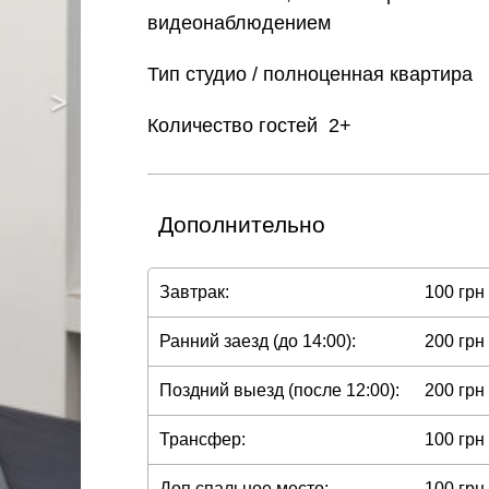
видеонаблюдением
Тип
студио / полноценная квартира
Количество гостей
2+
Дополнительно
Завтрак:
100 грн
Ранний заезд (до 14:00):
200 грн
Поздний выезд (после 12:00):
200 грн
Трансфер:
100 грн
Доп спальное место:
100 грн