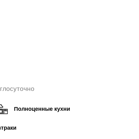
углосуточно
Полноценные кухни
втраки