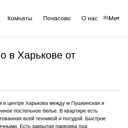
Комнаты
Почасово
О нас
Метро
RU
UA
EN
о в Харькове от
м в центре Харькова между м Пушкинская и
енное постельное белье. В квартире есть
тованная всей техникой и посудой. Быстрое
личными. Есть закрытая парковка под