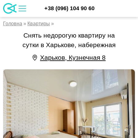
Skip
UA
+38 (096) 104 90 60
apartments.kharkiv.ua/ru
Аренда квартир и хостела в Харькове
to
RU
content
EN
Головна
»
Квартиры
»
Снять недорогую квартиру на
сутки в Харькове, набережная
Харьков, Кузнечная 8