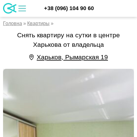
Skip
UA
+38 (096) 104 90 60
apartments.kharkiv.ua/ru
Аренда квартир и хостела в Харькове
to
RU
content
EN
Головна
»
Квартиры
»
Снять квартиру на сутки в центре
Харькова от владельца
Харьков, Рымарская 19