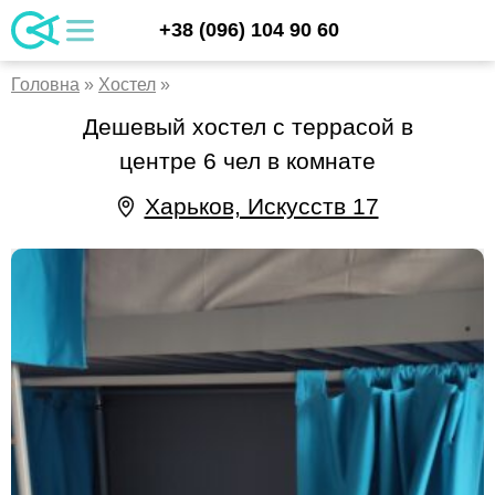
Skip
UA
+38 (096) 104 90 60
apartments.kharkiv.ua/ru
Аренда квартир и хостела в Харькове
to
RU
content
EN
Головна
»
Хостел
»
Дешевый хостел с террасой в
центре 6 чел в комнате
Харьков, Искусств 17